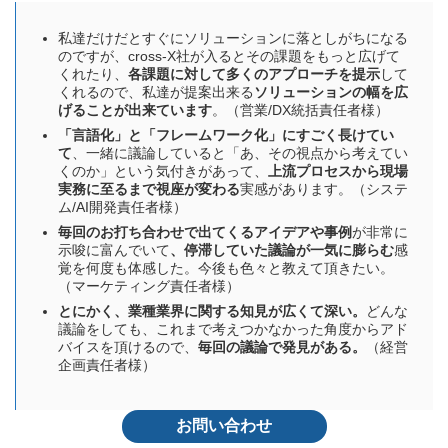
私達だけだとすぐにソリューションに落としがちになる
のですが、cross-X社が入るとその課題をもっと広げて
くれたり、
各課題に対して多くのアプローチを提示
して
くれるので、私達が提案出来る
ソリューションの幅を広
げることが出来ています
。（営業/DX統括責任者様）
「言語化」と「フレームワーク化」にすごく長けてい
て
、一緒に議論していると「あ、その視点から考えてい
くのか」という気付きがあって、
上流プロセスから現場
実務に至るまで視座が変わる
実感があります。（システ
ム/AI開発責任者様）
毎回のお打ち合わせで出てくるアイデアや事例
が非常に
示唆に富んでいて
、停滞していた議論が一気に膨らむ
感
覚を何度も体感した。今後も色々と教えて頂きたい。
（マーケティング責任者様）
とにかく、業種業界に関する知見が広くて深い。
どんな
議論をしても、これまで考えつかなかった角度からアド
バイスを頂けるので、
毎回の議論で発見がある。
（経営
企画責任者様）
お問い合わせ