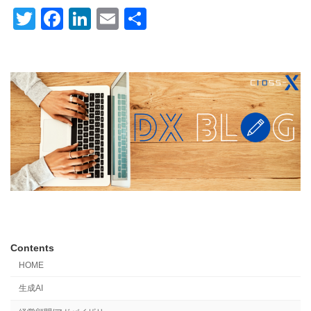
T
F
Li
E
共
wi
a
n
m
有
tt
c
k
ail
er
e
e
b
dI
o
n
o
k
Contents
HOME
生成AI