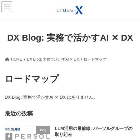
コ
ナ
ン
ビ
テ
ゲ
ン
ー
ツ
シ
へ
ョ
DX Blog: 実務で活かすAI ✕ DX
ス
ン
キ
に
ッ
移
プ
動
HOME
DX Blog: 実務で活かすAI ✕ DX
ロードマップ
ロードマップ
DX Blog: 実務で活かすAI ✕ DX はありません。
最近の投稿
LLM活用の最前線: パーソルグループの
blog
取り組み