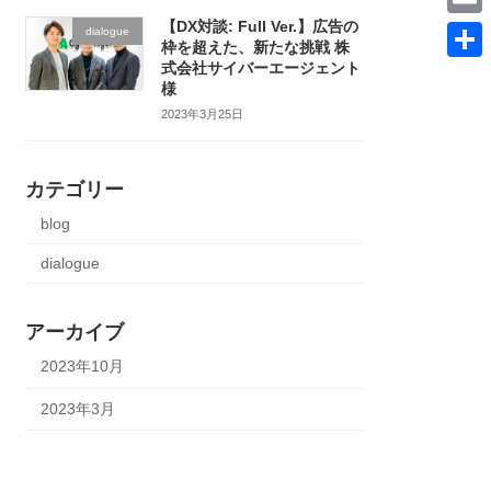
t
c
i
【DX対談: Full Ver.】広告の
E
dialogue
t
枠を超えた、新たな挑戦 株
e
n
m
式会社サイバーエージェント
e
共
b
様
k
a
r
有
2023年3月25日
o
e
i
o
d
l
k
カテゴリー
I
blog
n
dialogue
アーカイブ
2023年10月
2023年3月