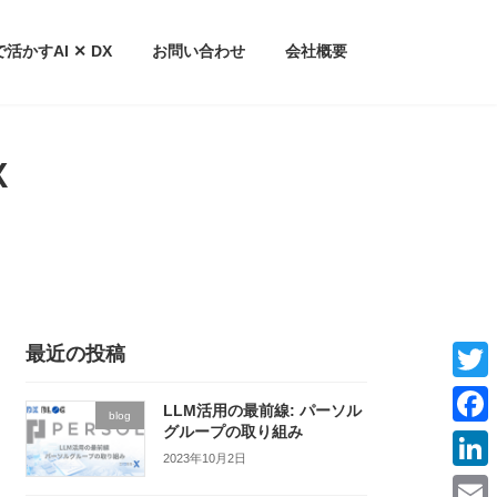
務で活かすAI ✕ DX
お問い合わせ
会社概要
X
最近の投稿
T
LLM活用の最前線: パーソル
blog
w
グループの取り組み
F
2023年10月2日
i
a
L