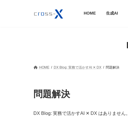
コ
ナ
ン
ビ
HOME
生成AI
テ
ゲ
ン
ー
ツ
シ
へ
ョ
ス
ン
キ
に
ッ
移
プ
動
HOME
DX Blog: 実務で活かすAI ✕ DX
問題解決
問題解決
DX Blog: 実務で活かすAI ✕ DX はありません