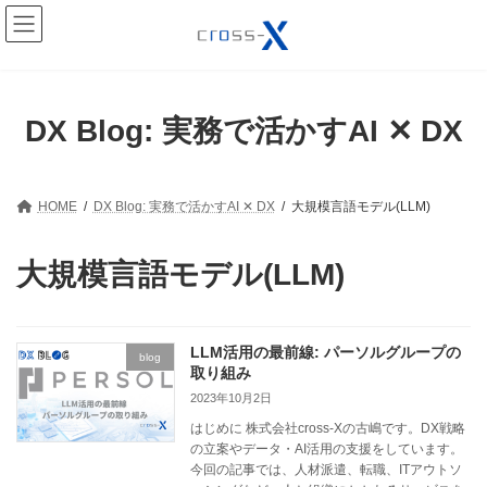
コ
ナ
ン
ビ
テ
ゲ
ン
ー
ツ
シ
へ
ョ
DX Blog: 実務で活かすAI ✕ DX
ス
ン
キ
に
ッ
移
プ
動
HOME
DX Blog: 実務で活かすAI ✕ DX
大規模言語モデル(LLM)
大規模言語モデル(LLM)
LLM活用の最前線: パーソルグループの
blog
取り組み
2023年10月2日
はじめに 株式会社cross-Xの古嶋です。DX戦略
の立案やデータ・AI活用の支援をしています。
今回の記事では、人材派遣、転職、ITアウトソ