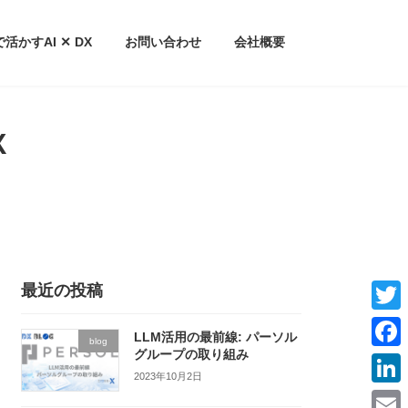
務で活かすAI ✕ DX
お問い合わせ
会社概要
X
最近の投稿
T
LLM活用の最前線: パーソル
blog
w
グループの取り組み
F
2023年10月2日
i
a
L