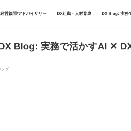
経営顧問/アドバイザリー
DX組織・人材育成
DX Blog: 実
DX Blog: 実務で活かすAI ✕ D
キング
。