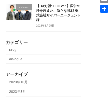
t
c
i
【DX対談: Full Ver.】広告の
E
dialogue
t
枠を超えた、新たな挑戦 株
e
n
m
式会社サイバーエージェント
e
共
b
様
k
a
r
有
2023年3月25日
o
e
i
o
d
l
k
カテゴリー
I
blog
n
dialogue
アーカイブ
2023年10月
2023年3月