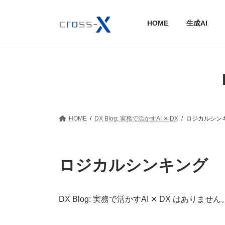
コ
ナ
ン
ビ
HOME
生成AI
テ
ゲ
ン
ー
ツ
シ
へ
ョ
ス
ン
キ
に
ッ
移
プ
動
HOME
DX Blog: 実務で活かすAI ✕ DX
ロジカルシン
ロジカルシンキング
DX Blog: 実務で活かすAI ✕ DX はありません